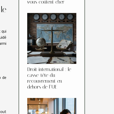
vous coûtent cher
le
 qui
uidé
armi
Droit international : le
casse-tête du
p de
recouvrement en
dehors de l’UE
tout