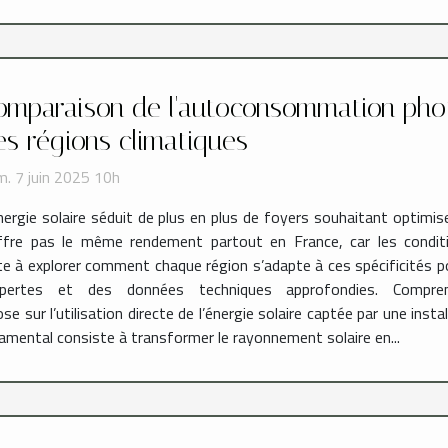
omparaison de l'autoconsommation phot
es régions climatiques
. 7 juin 2025 10h
nergie solaire séduit de plus en plus de foyers souhaitant optimi
fre pas le même rendement partout en France, car les conditio
vite à explorer comment chaque région s’adapte à ces spécificités p
ertes et des données techniques approfondies. Compren
ur l’utilisation directe de l’énergie solaire captée par une instal
damental consiste à transformer le rayonnement solaire en...