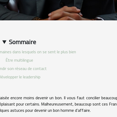
Sommaire
maines dans lesquels on se sent le plus bien
Être multilingue
ndir son réseau de contact
évelopper le leadership
isée encore moins devenir un bon. Il vous faut concilier beaucou
déplaisant pour certains. Malheureusement, beaucoup sont ces Fran
quelques astuces pour devenir un bon homme d’affaire.