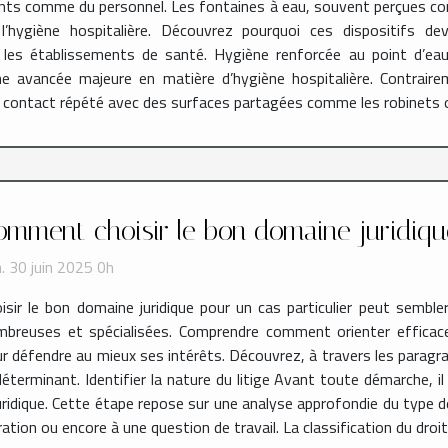
ients comme du personnel. Les fontaines à eau, souvent perçues c
’hygiène hospitalière. Découvrez pourquoi ces dispositifs de
es établissements de santé. Hygiène renforcée au point d’eau 
ne avancée majeure en matière d’hygiène hospitalière. Contraire
 contact répété avec des surfaces partagées comme les robinets ou
omment choisir le bon domaine juridiqu
. 30 juin 2025 0h
isir le bon domaine juridique pour un cas particulier peut sembl
breuses et spécialisées. Comprendre comment orienter efficace
r défendre au mieux ses intérêts. Découvrez, à travers les paragr
éterminant. Identifier la nature du litige Avant toute démarche, i
uridique. Cette étape repose sur une analyse approfondie du type de l
ation ou encore à une question de travail. La classification du droit