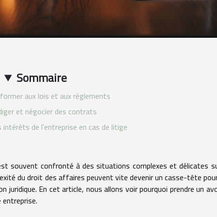
Sommaire
former aux lois et aux règlements
diger et négocier des contrats
intérêts de l'entreprise en cas de litige
 est souvent confronté à des situations complexes et délicates su
plexité du droit des affaires peuvent vite devenir un casse-tête pour
n juridique. En cet article, nous allons voir pourquoi prendre un av
 entreprise.