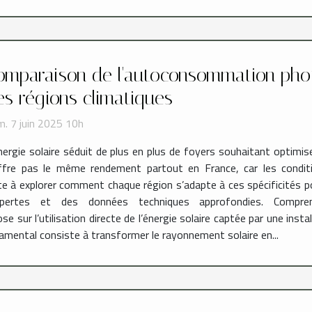
omparaison de l'autoconsommation phot
es régions climatiques
. 7 juin 2025 10h
nergie solaire séduit de plus en plus de foyers souhaitant optimi
fre pas le même rendement partout en France, car les conditio
vite à explorer comment chaque région s’adapte à ces spécificités p
ertes et des données techniques approfondies. Compren
ur l’utilisation directe de l’énergie solaire captée par une instal
damental consiste à transformer le rayonnement solaire en...