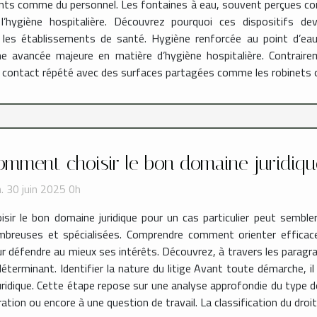
ients comme du personnel. Les fontaines à eau, souvent perçues c
’hygiène hospitalière. Découvrez pourquoi ces dispositifs de
es établissements de santé. Hygiène renforcée au point d’eau 
ne avancée majeure en matière d’hygiène hospitalière. Contraire
 contact répété avec des surfaces partagées comme les robinets ou
omment choisir le bon domaine juridiqu
. 30 juin 2025 0h
isir le bon domaine juridique pour un cas particulier peut sembl
breuses et spécialisées. Comprendre comment orienter efficace
r défendre au mieux ses intérêts. Découvrez, à travers les paragr
éterminant. Identifier la nature du litige Avant toute démarche, i
uridique. Cette étape repose sur une analyse approfondie du type de l
ation ou encore à une question de travail. La classification du droit