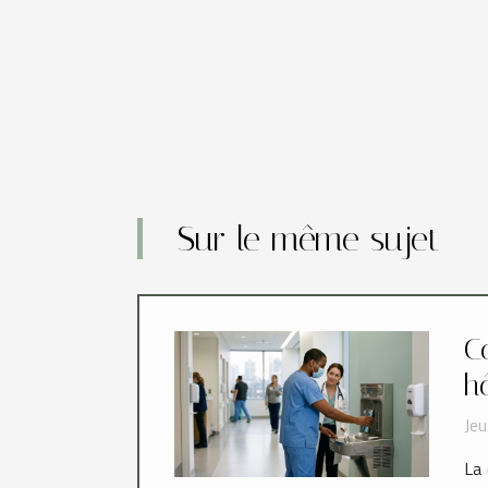
Sur le même sujet
C
h
Jeu
La 