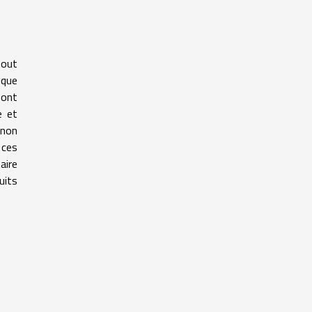
tout
ique
sont
e et
 non
 ces
aire
uits