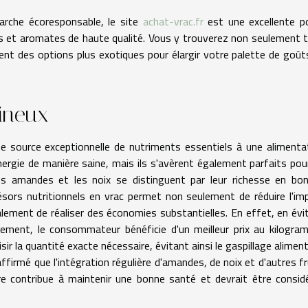
arche écoresponsable, le site
achat-vrac.fr
est une excellente p
ces et aromates de haute qualité. Vous y trouverez non seulement 
nt des options plus exotiques pour élargir votre palette de goût
gineux
ne source exceptionnelle de nutriments essentiels à une alimenta
énergie de manière saine, mais ils s'avèrent également parfaits pou
 les amandes et les noix se distinguent par leur richesse en bo
résors nutritionnels en vrac permet non seulement de réduire l'im
ement de réaliser des économies substantielles. En effet, en évi
nement, le consommateur bénéficie d'un meilleur prix au kilogra
isir la quantité exacte nécessaire, évitant ainsi le gaspillage aliment
 affirmé que l'intégration régulière d'amandes, de noix et d'autres fr
re contribue à maintenir une bonne santé et devrait être consid