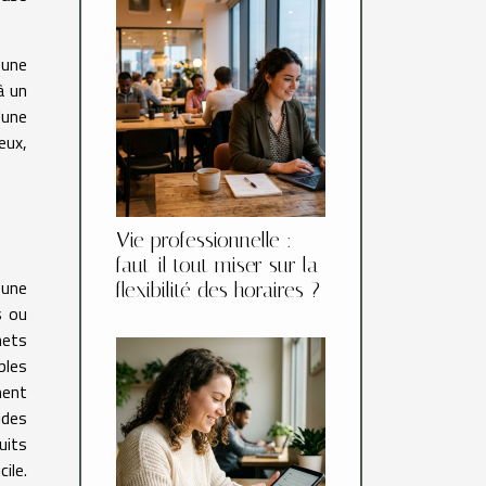
 une
à un
'une
eux,
Vie professionnelle :
faut-il tout miser sur la
 une
flexibilité des horaires ?
s ou
hets
bles
ment
ides
uits
ile.