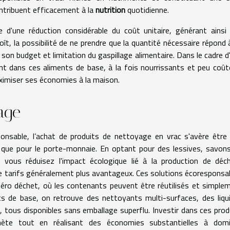
contribuent efficacement à la
nutrition
quotidienne.
d'une réduction considérable du coût unitaire, générant ainsi
oît, la possibilité de ne prendre que la quantité nécessaire répond 
 son budget et limitation du gaspillage alimentaire. Dans le cadre d
nt dans ces aliments de base, à la fois nourrissants et peu coût
ximiser ses économies à la maison.
age
nsable, l’achat de produits de nettoyage en vrac s'avère être
nt que pour le porte-monnaie. En optant pour des lessives, savon
vous réduisez l'impact écologique lié à la production de déc
e tarifs généralement plus avantageux. Ces solutions écoresponsa
zéro déchet, où les contenants peuvent être réutilisés et simple
ts de base, on retrouve des nettoyants multi-surfaces, des liqu
s, tous disponibles sans emballage superflu. Investir dans ces prod
nète tout en réalisant des économies substantielles à domic