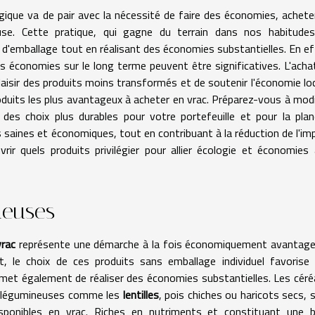
gique va de pair avec la nécessité de faire des économies, achete
use. Cette pratique, qui gagne du terrain dans nos habitude
d'emballage tout en réalisant des économies substantielles. En ef
s économies sur le long terme peuvent être significatives. L'acha
plaisir des produits moins transformés et de soutenir l'économie loc
roduits les plus avantageux à acheter en vrac. Préparez-vous à modi
es choix plus durables pour votre portefeuille et pour la plan
s saines et économiques, tout en contribuant à la réduction de l'im
ir quels produits privilégier pour allier écologie et économies 
neuses
vrac
représente une démarche à la fois économiquement avantag
t, le choix de ces produits sans emballage individuel favorise
met également de réaliser des économies substantielles. Les céré
les légumineuses comme les
lentilles
, pois chiches ou haricots secs, 
ponibles en vrac. Riches en nutriments et constituant une 