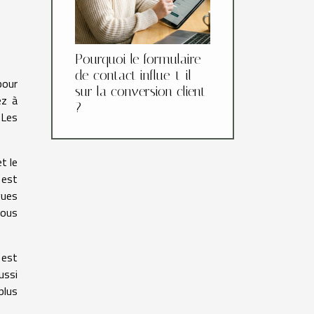
Pourquoi le formulaire
de contact influe-t-il
pour
sur la conversion client
ez à
?
 Les
t le
 est
gues
vous
 est
ussi
plus