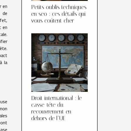
r en
Petits oublis techniques
s de
en seo : ces détails qui
fet,
vous coûtent cher
t en
ale.
fier
ète.
pact
à la
Droit international : le
euse
casse-tête du
 non
recouvrement en
ales
dehors de l’UE
sont
base