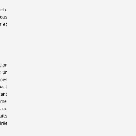
orte
tous
s et
tion
r un
nnes
pact
tant
mme.
aire
uits
érée