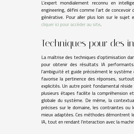
L’expert mondialement reconnu en intellig
engineering, défini comme l’art de concevoir 
générative. Pour aller plus loin sur le suje
cliquer ici pour accéder au site
.
Techniques pour des ins
La maîtrise des techniques d’optimisation dan
pour obtenir des résultats IA performants.
l’ambiguïté et guide précisément le système d’
favorise la pertinence des réponses, surto
explicités. Un autre point fondamental résid
plusieurs étapes facilite la compréhension et
globale du système. De même, la contextual
précises sur le domaine, les contraintes ou l
mieux adaptées. Ces méthodes démontrent leur
IA, tout en rendant l’interaction avec la machin