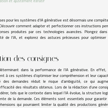
ation et ajustement itératif
écises pour les systèmes d’IA générative est désormais une compét
Découvrir comment adapter et perfectionner ces instructions pe
éponses produites par ces technologies avancées. Plongez dans
té de l’IA, et explorez des astuces précieuses pour optimiser
tion des consignes
déterminant dans la performance de l’IA générative. En effet,
ent à ces systèmes d’optimiser leur compréhension et leur capaci
é des demandes réduit le risque d’ambiguïté, ce qui augm
’efficacité des résultats obtenus. Lors de la rédaction d’une consi
rer, tels que le contexte dans lequel l’IA évolue, la structure log
ente de la demande. Ces éléments sont essentiels pour garantir
hensions qui pourraient limiter la qualité des productions génér