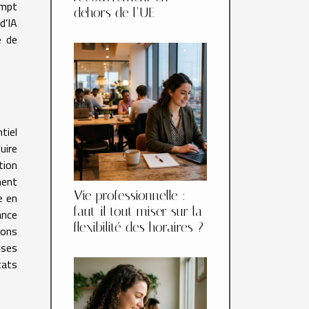
ompt
dehors de l’UE
d’IA
e de
tiel
uire
tion
ment
Vie professionnelle :
e en
faut-il tout miser sur la
ance
flexibilité des horaires ?
ions
nses
tats