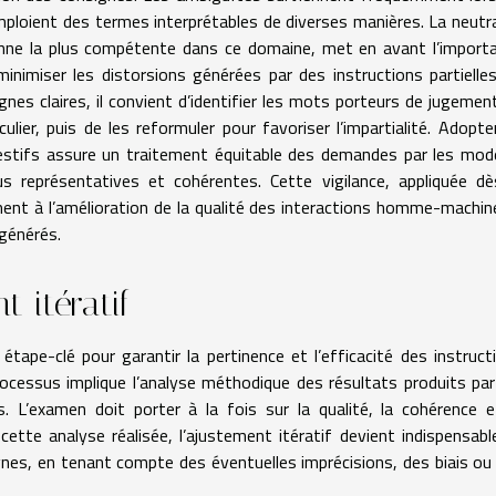
ploient des termes interprétables de diverses manières. La neutra
sonne la plus compétente dans ce domaine, met en avant l’import
minimiser les distorsions générées par des instructions partielle
ignes claires, il convient d’identifier les mots porteurs de jugemen
ulier, puis de les reformuler pour favoriser l’impartialité. Adopte
estifs assure un traitement équitable des demandes par les mod
s représentatives et cohérentes. Cette vigilance, appliquée dè
ment à l’amélioration de la qualité des interactions homme-machin
 générés.
 itératif
étape-clé pour garantir la pertinence et l’efficacité des instruct
cessus implique l’analyse méthodique des résultats produits par 
s. L’examen doit porter à la fois sur la qualité, la cohérence e
tte analyse réalisée, l’ajustement itératif devient indispensable 
gnes, en tenant compte des éventuelles imprécisions, des biais ou