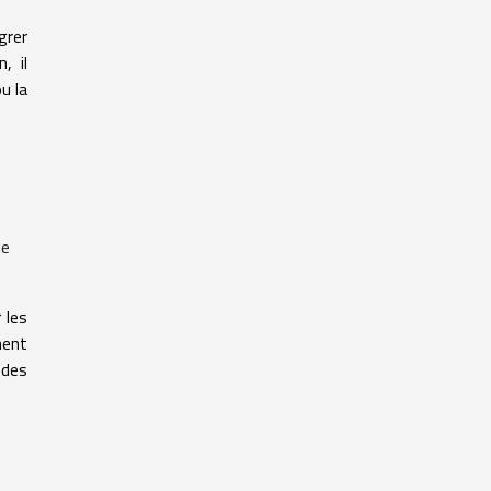
grer
, il
u la
de
 les
ment
 des