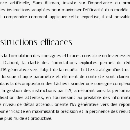
ence artificielle, Sam Altman, insiste sur l’importance du pr
des instructions adaptées pour maximiser l’efficacité d’un modèle 
t et comprendre comment appliquer cette expertise, il est possibl
tructions efficaces
s la formulation des consignes efficaces constitue un levier essen
 D’abord, la clarté des formulations explicites permet de réd
IA générative vers l’objet de la requête. Cette stratégie d’instruc
ut lorsque chaque paramètre et élément de contexte sont claire
e dans la décomposition des tâches : scinder une consigne complex
 la gestion des instructions par l’IA, améliorant ainsi la perform
isation des attentes, en fournissant au préalable des informat
e niveau de détail attendu, oriente l’IA générative vers des répo
 efficacité en maximisant la précision et la pertinence des résul
e plus fluide et productive.