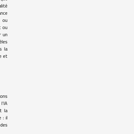
lité
ance
s ou
t ou
r un
èles
s la
e et
ions
l’IA
t la
: il
 des