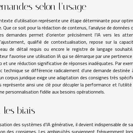
emandes selon l’usage
ntexte d’utilisation représente une étape déterminante pour optim
e. Que ce soit pour la rédaction de contenus, l’analyse de données o
des demandes permet d’orienter précisément l’IA vers les atte
’ajustement, qualifié de contextualisation, repose sur la capaci
iveau de détail requis ou encore le registre de langage souhaité
ateur favorise une utilisation IA qui se démarque par une pertinence
io et une réduction significative de réponses inadéquates. Par exem
c technique se différencie radicalement d’une demande destinée 
un corpus juridique exige une adaptation des consignes très spécifi
s représente ainsi une clé pour décupler la performance et l’utilité
ne personnalisation fidèle aux besoins opérationnels.
 les biais
tilisation des systèmes d’IA générative, il devient indispensable de sa
ation des consignes. Les ambiguïtés surviennent fréquemment lor