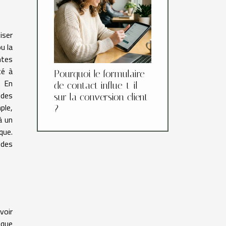
iser
u la
ntes
té à
Pourquoi le formulaire
. En
de contact influe-t-il
 des
sur la conversion client
ple,
?
à un
que.
 des
voir
sque