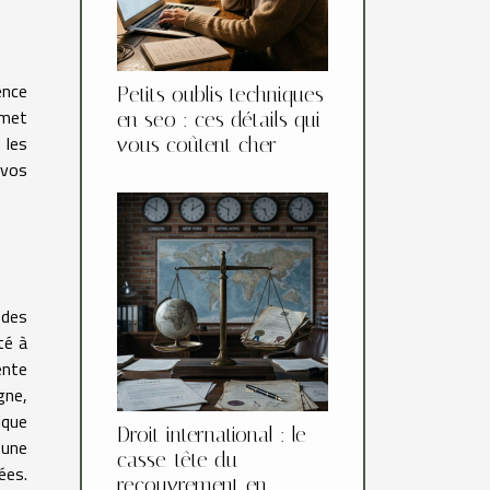
ence
Petits oublis techniques
rmet
en seo : ces détails qui
 les
vous coûtent cher
 vos
 des
té à
ente
gne,
ique
Droit international : le
 une
casse-tête du
ées.
recouvrement en